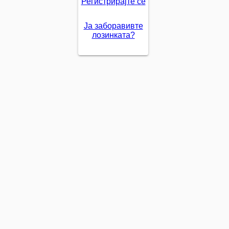
Регистрирајте се
Ја заборавивте
лозинката?