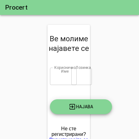
Procert
Ве молиме
најавете се
Корисничко
Лозинка
Име
НАЈАВА
Не сте
регистрирани?